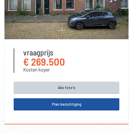
Bedrijfsaanbod
Aanhuur
Verkoop
Verhuur
Beheer
vraagprijs
BESCHIKBAAR
Beleggingstransacties
€ 269.500
Taxatie
Kosten koper
Over ons
Alle foto's
Contact
Plan bezichtiging