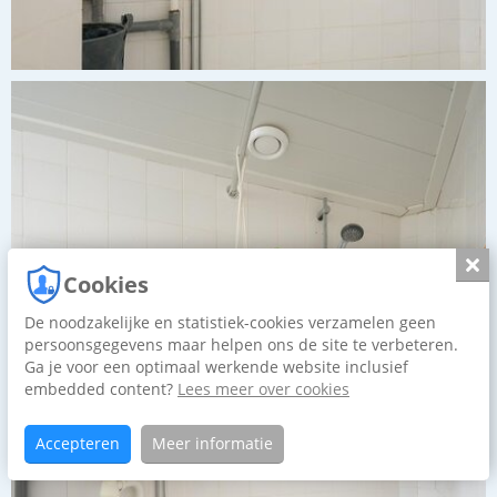
Slui
Cookies
De noodzakelijke en statistiek-cookies verzamelen geen
persoonsgegevens maar helpen ons de site te verbeteren.
Ga je voor een optimaal werkende website inclusief
embedded content?
Lees meer over cookies
×
Accepteren
Meer informatie
Wat is uw woning waard?
Ontvang