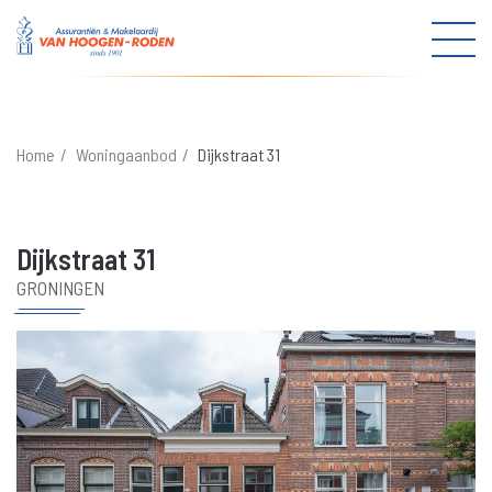
Menu
in-/u
info@vanhoogen-roden.nl
Home
Woningaanbod
Dijkstraat 31
050 501 9030
Dijkstraat 31
Woningmakelaardij
GRONINGEN
Woningaanbod
Verkoop
Aankoop
Hypotheek
Bedrijfsmakelaardij