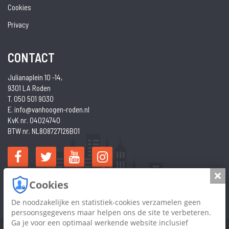
Cookies
Privacy
CONTACT
Julianaplein 10 -14,
9301 LA Roden
T. 050 501 9030
E. info@vanhoogen-roden.nl
KvK nr. 04024740
BTW nr. NL808727126B01
Slui
Funda
Funda
NVM
Cookies
in
De noodzakelijke en statistiek-cookies verzamelen geen
business
persoonsgegevens maar helpen ons de site te verbeteren.
Ga je voor een optimaal werkende website inclusief