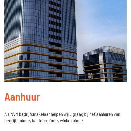
Bedrijfsaanbod
Aanhuur
Verkoop
Verhuur
Beheer
Beleggingstransacties
Taxatie
Over ons
Contact
Aanhuur
Als NVM bedrijfsmakelaar helpen wij u graag bij het aanhuren van
bedrijfsruimte, kantoorruimte, winkelruimte.