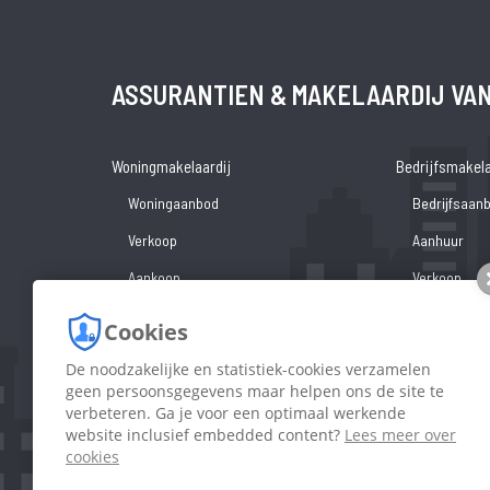
ASSURANTIEN & MAKELAARDIJ­ VA
Woningmakelaardij
Bedrijfsmakela
Woningaanbod
Bedrijfsaan
Verkoop
Aanhuur
Aankoop
Verkoop
Hypotheek
Verhuur
Cookies
Beheer
De noodzakelijke en statistiek-cookies verzamelen
Beleggingst
geen persoonsgegevens maar helpen ons de site te
verbeteren. Ga je voor een optimaal werkende
website inclusief embedded content?
Lees meer over
cookies