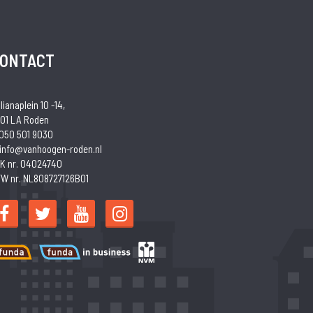
ONTACT
lianaplein 10 -14,
01 LA Roden
 050 501 9030
 info@vanhoogen-roden.nl
K nr. 04024740
W nr. NL808727126B01
Funda
Funda
NVM
in
business