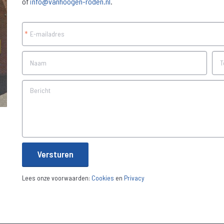
of
info@vanhoogen-roden.nl
.
*
Versturen
Lees onze voorwaarden:
Cookies
en
Privacy