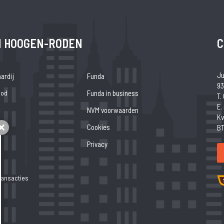
N HOOGEN-RODEN
C
Ju
ardij
Funda
93
bod
Funda in business
T.
E.
NVM voorwaarden
Kv
Cookies
BT
Sluiten
Privacy
ransacties