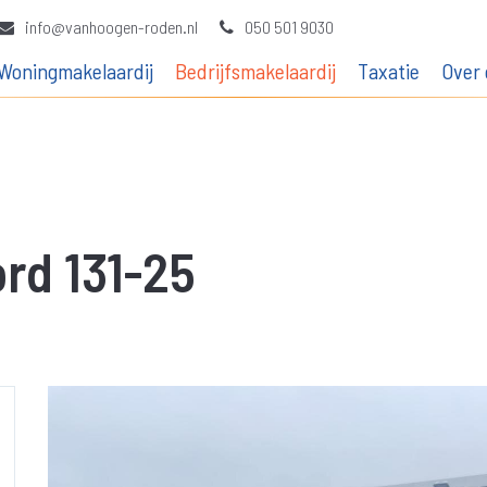
info@vanhoogen-roden.nl
050 501 9030
Woningmakelaardij
Bedrijfsmakelaardij
Taxatie
Over 
rd 131-25