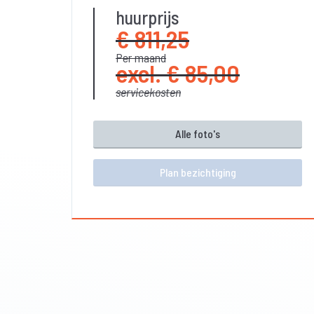
huurprijs
€ 811,25
Per maand
excl. € 85,00
servicekosten
Alle foto's
Plan bezichtiging