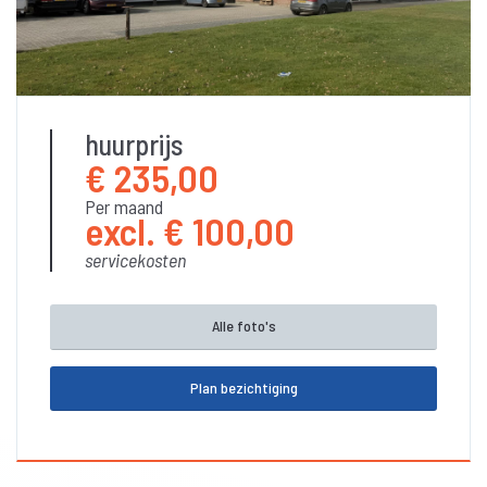
Bedrijfsaanbod
Aanhuur
Verkoop
Verhuur
huurprijs
BESCHIKBAAR
€ 235,00
Beheer
Beleggingstransacties
Per maand
excl. € 100,00
Taxatie
servicekosten
Over ons
Contact
Alle foto's
Plan bezichtiging