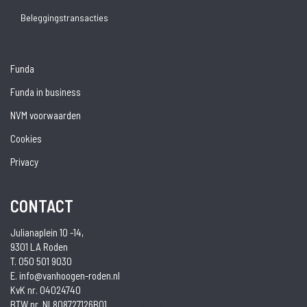
Beleggingstransacties
Funda
Funda in business
NVM voorwaarden
Cookies
Privacy
CONTACT
Julianaplein 10 -14,
9301 LA Roden
T. 050 501 9030
E. info@vanhoogen-roden.nl
KvK nr. 04024740
BTW nr. NL808727126B01