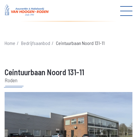
Menu
in-/u
info@vanhoogen-roden.nl
Home
Bedrijfsaanbod
Ceintuurbaan Noord 131-11
050 501 9030
Ceintuurbaan Noord 131-11
Woningmakelaardij
Roden
Woningaanbod
Verkoop
Aankoop
Hypotheek
Bedrijfsmakelaardij